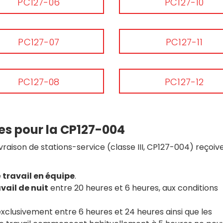
PC127-06
PC127-10
PC127-07
PC127-11
PC127-08
PC127-12
s pour la CP127-004
vraison de stations-service (classe III, CP127-004) reçoiv
e
travail en équipe
.
vail de nuit
entre 20 heures et 6 heures, aux conditions
exclusivement entre 6 heures et 24 heures ainsi que les