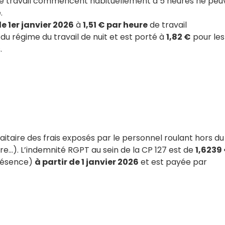
s de travail commencent habituellement à 5 heures ne peu
.
le 1er janvier 2026
à
1,51 € par heure
de travail
 du régime du travail de nuit et est porté à
1,82 €
pour les
.
itaire des frais exposés par le personnel roulant hors du
ture…). L’indemnité RGPT au sein de la CP 127 est de
1,6239
présence)
à partir de 1 janvier 2026
et est payée par