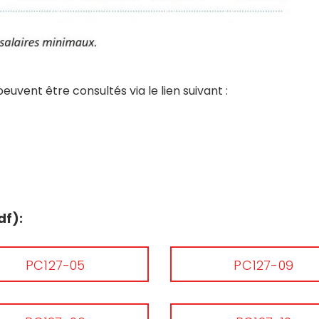
uvent être consultés via le lien suivant :
df):
PC127-05
PC127-09