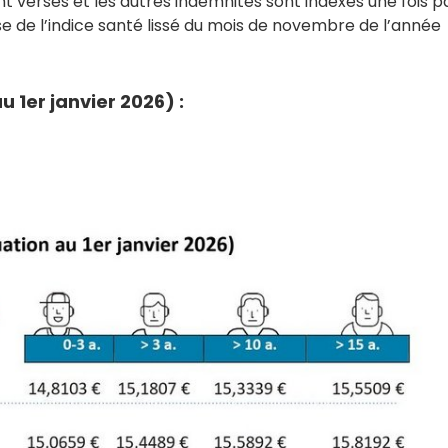
nt versés et les autres indemnités sont indexés une fois p
se de l’indice santé lissé du mois de novembre de l’année
 1er janvier 2026) :