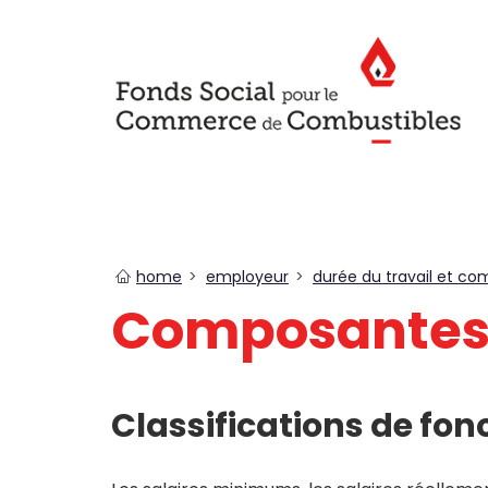
You
home
employeur
durée du travail et co
are
Composantes 
here
Classifications de fon