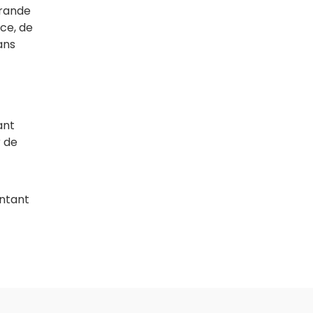
rande
ce, de
ans
ant
r de
ontant