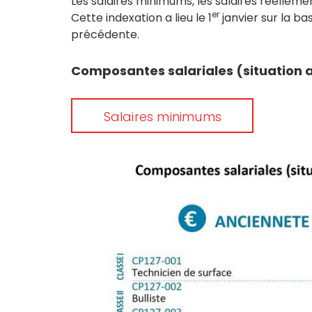
Les salaires minimums, les salaires réelleme
er
Cette indexation a lieu le 1
janvier sur la ba
précédente.
Composantes salariales (situation au
Salaires minimums