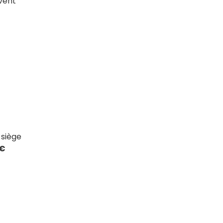
vent
 siège
 €