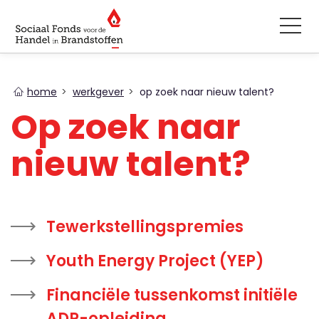
You
home
werkgever
op zoek naar nieuw talent?
are
Op zoek naar
here
nieuw talent?
Tewerkstellingspremies
Youth Energy Project (YEP)
Financiële tussenkomst initiële
ADR-opleiding